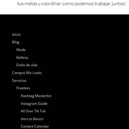
tus metas y coordinar como podemos trabajar juntos!
Inicio
Blog
Moda
Belleza
Estilo de vida
Compra Mis Looks
Servicios
Freebies
Hashtag Masterlist
Instagram Guide
All Over Tik Tok
Intro to Basics
Content Calendar